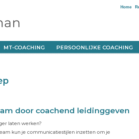
Home
R
 ‘soft skills’ keihard resultaat haalt
MT-COACHING
PERSOONLIJKE COACHING
ep
eam door coachend leidinggeven
iger laten werken?
eam kun je communicatiestijlen inzetten om je