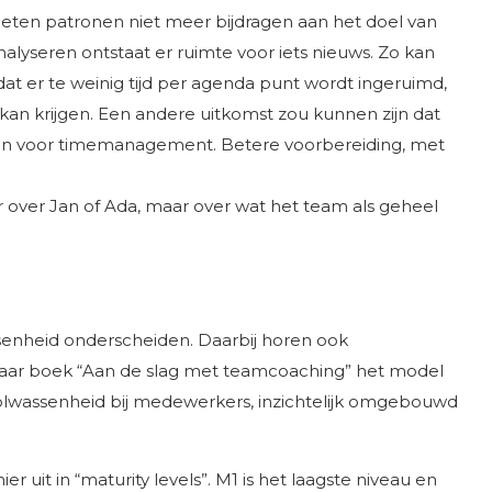
leten patronen niet meer bijdragen aan het doel van
alyseren ontstaat er ruimte voor iets nieuws. Zo kan
t er te weinig tijd per agenda punt wordt ingeruimd,
kan krijgen. Een andere uitkomst zou kunnen zijn dat
n voor timemanagement. Betere voorbereiding, met
er over Jan of Ada, maar over wat het team als geheel
ssenheid onderscheiden. Daarbij horen ook
 haar boek “Aan de slag met teamcoaching” het model
olwassenheid bij medewerkers, inzichtelijk omgebouwd
r uit in “maturity levels”. M1 is het laagste niveau en