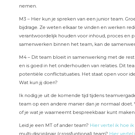
nemen.
M3 – Hier kun je spreken van een junior team. Gro
bijdrage. Ze weten elkaar te vinden en werken re
verantwoordelijk houden voor inhoud, proces en p
samenwerken binnen het team, kan de samenwerk
M4 – Dit team bloeit in samenwerking met de rest 
en is goed in het onderhouden van relaties. Dit
potentiële conflictsituaties. Het staat open voor i
Wat kun jij doen?
Ik nodig je uit de komende tijd tijdens teamvergad
team op een andere manier dan je normaal doet. V
of je wat je waarneemt bespreekbaar kunt maken
Leid je een MT of ander team?
Hier vertel ik hoe i
multi-disciplinair (crossfuntional) team?
Hier vertel