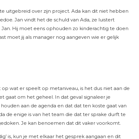
 te uitgebreid over zijn project. Ada kan dit niet hebben
doe. Jan vindt het de schuld van Ada, ze luistert
n Jan. Hij moet eens ophouden zo kinderachtig te doen
ast moet jij als manager nog aangeven wie er gelijk
t op wat er speelt op metaniveau, is het dus niet aan de
t gaat om het geheel. In dat geval signaleer je
 te houden aan de agenda en dat dat ten koste gaat van
 de enige is van het team die dat ter sprake durft te
s gedoken. Je kan benoemen dat dit vaker voorkomt.
dig’ is, kun je met elkaar het gesprek aangaan en dit