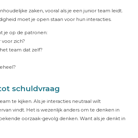
houdelijke zaken, vooral als je een junior team leidt.
igheid moet je open staan voor hun interacties.
ht je op de patronen:
 voor zich?
 het team dat zelf?
geheel?
tot schuldvraag
m te kijken. Als je interacties neutraal wilt
van vindt. Het is wezenlijk anders om te denken in
 bekende oorzaak-gevolg denken. Want als je denkt in