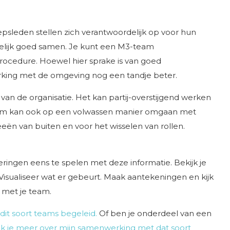
epsleden stellen zich verantwoordelijk op voor hun
delijk goed samen. Je kunt een M3-team
rocedure. Hoewel hier sprake is van goed
ing met de omgeving nog een tandje beter.
van de organisatie. Het kan partij-overstijgend werken
 team kan ook op een volwassen manier omgaan met
deeën van buiten en voor het wisselen van rollen.
eringen eens te spelen met deze informatie. Bekijk je
isualiseer wat er gebeurt. Maak aantekeningen en kijk
 met je team.
k dit soort teams begeleid.
Of ben je onderdeel van een
 ik je meer over mijn samenwerking met dat soort