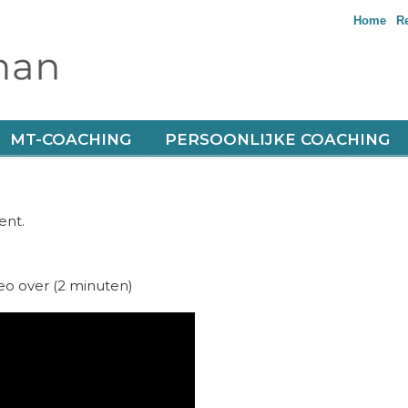
Home
R
 ‘soft skills’ keihard resultaat haalt
MT-COACHING
PERSOONLIJKE COACHING
ent.
eo over (2 minuten)