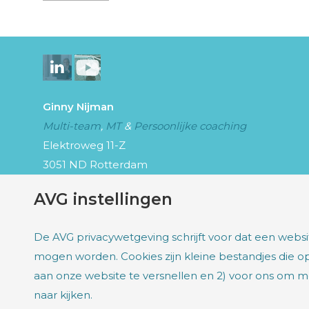
Ginny Nijman
Multi-team
,
MT
&
Persoonlijke coaching
Elektroweg 11-Z
3051 ND Rotterdam
KvK: 58008136 |
Privacy
AVG instellingen
De AVG privacywetgeving schrijft voor dat een web
mogen worden. Cookies zijn kleine bestandjes die 
aan onze website te versnellen en 2) voor ons om
naar kijken.