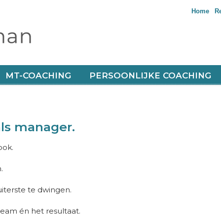
Home
R
 ‘soft skills’ keihard resultaat haalt
MT-COACHING
PERSOONLIJKE COACHING
als manager.
ook.
.
uiterste te dwingen.
 team én het resultaat.